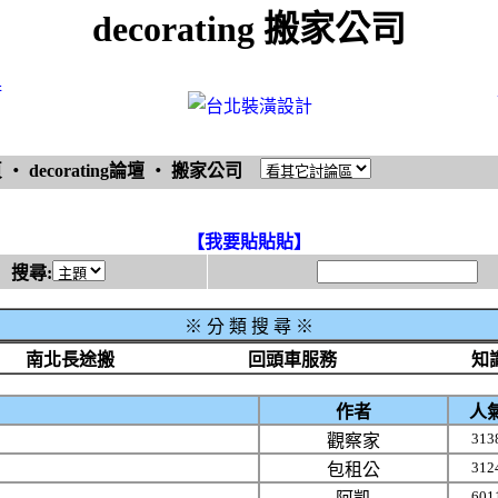
decorating 搬家公司
術
頁
‧
decorating論壇
‧
搬家公司
【我要貼貼貼】
搜尋:
※
分 類 搜 尋 ※
南北長途搬
回頭車服務
知
作者
人
313
觀察家
312
包租公
601