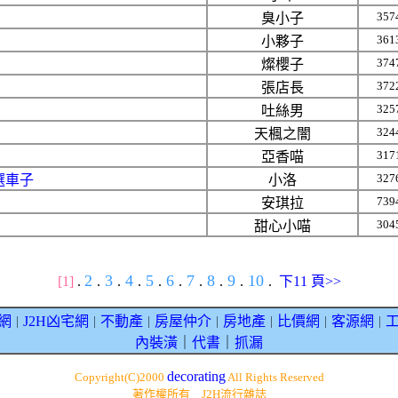
357
臭小子
361
小夥子
374
燦櫻子
372
張店長
325
吐絲男
324
天楓之闇
317
亞香喵
327
選車子
小洛
739
安琪拉
304
甜心小喵
2
3
4
5
6
7
8
9
10
[1]
.
.
.
.
.
.
.
.
.
.
下11 頁>>
網
J2H凶宅網
不動產
房屋仲介
房地產
比價網
客源網
｜
｜
｜
｜
｜
｜
｜
內裝潢
｜
代書
｜
抓漏
decorating
Copyright(C)2000
All Rights Reserved
著作權所有 J2H流行雜誌