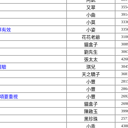
阿凱
355
又翠
391
小曲
333
小莫
335
單有效
小姿
310
花花老爺
308
貓盒子
306
劉先生
426
張太太
304
經驗
琪兒
368
天之驕子
281
小豐
286
小豐
269
項要重視
小豐
269
貓盒子
399
陳啟玉
257
黑珍珠
438
小乖