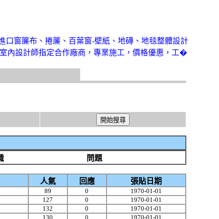
進口窗簾布、捲簾、百葉窗-壁紙、地磚、地毯整體設計
室內設計師指定合作廠商，專業施工，價格優惠，工�
識
問題
人氣
回應
張貼日期
89
0
1970-01-01
127
0
1970-01-01
132
0
1970-01-01
130
0
1970-01-01