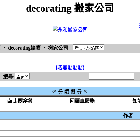
decorating 搬家公司
頁
‧
decorating論壇
‧
搬家公司
【我要貼貼貼】
搜尋:
※
分 類 搜 尋 ※
南北長途搬
回頭車服務
知
作者