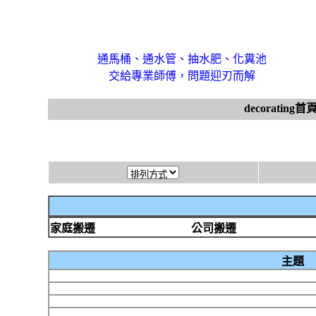
通馬桶、通水管、抽水肥、化糞池
交給專業師傅，問題迎刃而解
decorating首
家庭搬遷
公司搬遷
主題