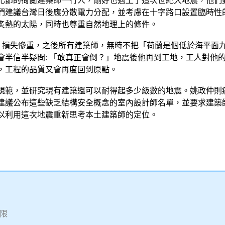
化節的荷蘭建築師一行人，剛好也遇上了這次世紀大地震，他們
們建議台灣日後應分散電力分配，並考慮在十字路口設置臨時性
炙熱的太陽，同時也尊重自然地理上的條件。
，損失慘重，之後所有建築師，無時不把「荷蘭是個低於海平面
會半信半疑問: 「敢真正會倒？」地震後他再到工地，工人對他
，工程的品質又會再度回到原點。
規範，並研究現有建築還可以耐得起多少級數的地震。姚政仲則
建議公布這些缺乏結構安全概念的室內設計師名單，並要求建築
以利用這次地震重新思考本土建築師的定位。
無限