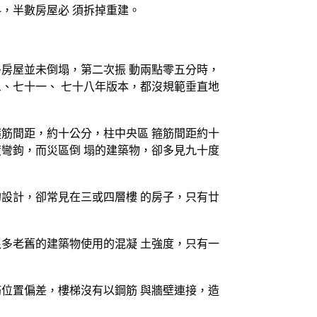
，半數房屋必 須拆掉重建。
房屋並未倒塌，第二次振 動兩點零五分時，
、七十一、 七十八年版本，都沒規範垂直地
筋間距，約十公分，柱中央區 箍筋間距約十
彎鉤，而災區倒 塌的建築物，卻多見九十度
設計，卻常見在三或四層樓 的房子，只有廿
多老舊的建築物使用的混凝 土強度，只有一
位置偏差，樓梯沒有以鋼筋 與牆壁連接，造