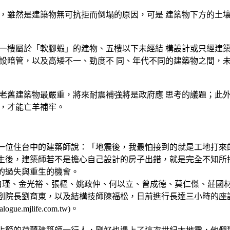
，雖然是建築物無可抗拒而倒塌的原因，可是 建築物下方的土壤
一樓屬於「軟腳蝦」的建物、五樓以下未經結 構設計或只經建築
設暗管，以及高矮不一、勁度不 同、年代不同的建築物之間，未
老舊建築物最嚴重，將來耐震補強將是政府應 思考的議題；此外
度，才能亡羊補牢。
一位住台中的建築師說：「地震後，我最怕接到的就是工地打來
生後，建築師若不是擔心自己設計的房子出錯，就是完全不知所
的過失與重生的機會。
建築師白瑾、金光裕、張樞、姚政仲、何以立、曾成德、莫仁傑、莊
院長劉育東，以及結構技師陳福松，日前進行長達三小時的座談。與
mjlife.com.tw)。