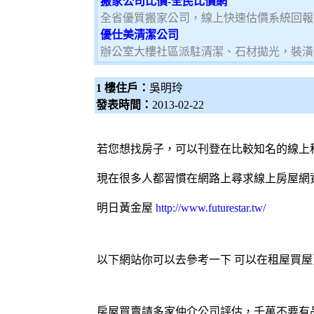
搬家公司比價-全民比價網
全省優質搬家公司，線上快速估價系統回報
優仕美清潔公司
辦公室大樓社區派駐清潔、石材拋光，裝潢
1 樓住戶：
吳明玲
發表時間：
2013-02-22
若您想找房子，可以刊登在比較知名的線上
現在很多人都習慣在網路上尋求線上房屋網
明日黃金屋
http://www.futurestar.tw/
以下網站你可以去參考一下 可以在租屋買
房屋買賣請多家仲介公司評估，千萬不要有