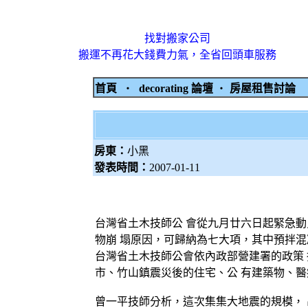
找對搬家公司
搬運不再花大錢費力氣，全省回頭車服務
首頁
‧
decorating 論壇
‧
房屋租售討論
房東：
小黑
發表時間：
2007-01-11
台灣省土木技師公 會從九月廿六日起緊急動
物崩 塌原因，可歸納為七大項，其中預拌混
台灣省土木技師公會依內政部營建署的政策 
市、竹山鎮震災後的住宅、公 有建築物、醫
曾一平技師分析，這次集集大地震的規模， 