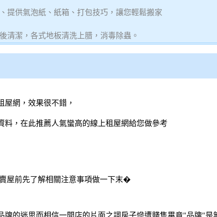
、提供氣泡紙、紙箱、打包技巧，讓您輕鬆搬家
後清潔，各式地板清洗上腊，消毒除蟲。
租屋網，效果很不錯，
資料，在此推薦人氣蠻高的線上租屋網給您做參考
屋賣屋前先了解相關注意事項做一下末�
品牌的迷思而相信一間店的片面之詞房子慘遭賤售畢竟"品牌"是