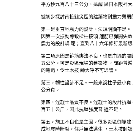
平方秒九百八十三公分，遠超 過日本阪神大
據初步探討南投縣災區的建築物耐震力薄弱
第一是垂直地震力的設計、法規明顯不足。 
因第一次振動導致樑柱接頭 箍筋已彈開失效
震力的設計規 範；直到八十六年修訂最新版
第二項原因是箍筋綁法不良，也是崩塌的關鍵
五公分。可是災區現場的建築物 ，間距普遍
的彎鉤，令土木技 師大呼不可思議。
第三，韌性設計不足。一般來說柱子最小寬 
公分寬。
第四，混凝土品質不良。混凝土的設計抗壓 
百五十公斤，因此抗壓強度普 遍不足。
第五，施工不良也是主因。很多災區倒塌建 
成地震時斷裂，住戶無法逃生 ，土木技師認