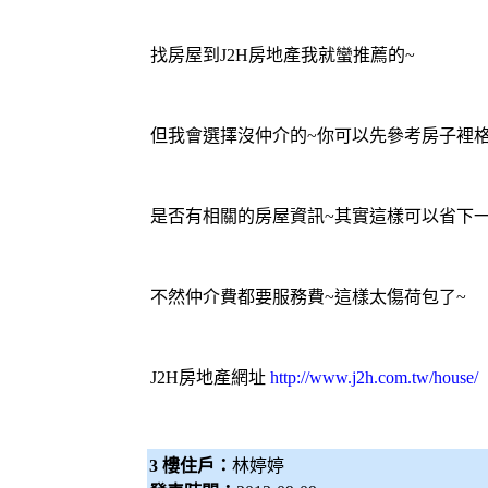
找房屋到J2H房地產我就蠻推薦的~
但我會選擇沒仲介的~你可以先參考房子裡格
是否有相關的房屋資訊~其實這樣可以省下一
不然仲介費都要服務費~這樣太傷荷包了~
J2H房地產網址
http://www.j2h.com.tw/house/
3 樓住戶：
林婷婷