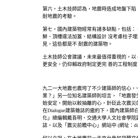
第六，土木技師認為，地震時造成地盤下陷 
耐地震的考驗。
第七，國內建築物經常有諸多缺點，包括： 
鮮、頂樓違法加蓋、結構設計 沒考慮柱子埋
見，這些都是不 耐震的建築物。
土木技師公會建議，未來最值得重視的，以 
更安全，仍仰賴政府制定更完 善的工程制
九二一大地震也震垮了不少建築師的信心，
業？」另一位知名建築師則坦言，「地震發
始安定，開始以較抽離的心，針砭此次震災
在Dialogue建築雜誌的邀約下，國內
化」總編輯戴吾明、交通大學人文社會學院副
誌，以及「震災前瞻中心」網站中 (網址：dialogue.