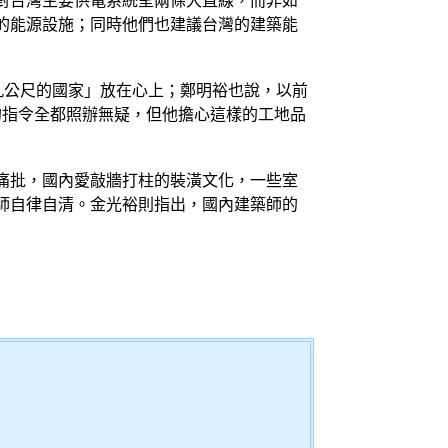
對台灣主要供電系統呈兩條大直線，而非如
的能源設施；同時他們也建議台灣的建築能
九公尺的國家」放在心上；鄭明裕也說，以前
的指令全都照辦無疑，但他擔心這樣的工地品
痛批，國內愛敲牆打柱的裝潢文化，一些室
師自律自清。金光裕則指出，國內建築師的