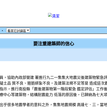
‧
要注重建築師的信心
員，協助內政部營建 署進行九二一集集大地震災後建築物緊急評
凝土品 質不良、箍筋綁紮不良，及建築法規不足等是 造成這次
指示，進行南投縣「震後建築物第一階段緊急 鑑定評估」工作後
療中心等建築物，結構耐震能力 低落的原因後，已歸納為七大
出乎很多地震學者的意料之外，集集地震規模 高達七．三，當地