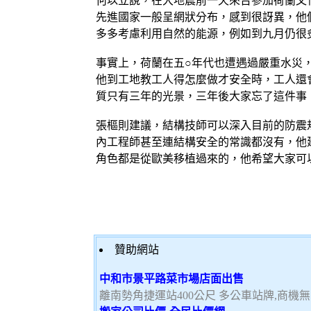
何以立說，在大地震前一天來台參加荷蘭文
先進國家一般呈網狀分布，感到很訝異，他
多多考慮利用自然的能源，例如到九月仍很
事實上，荷蘭在五○年代也遭遇過嚴重水災
他到工地教工人得怎麼做才安全時，工人還
質只有三年的光景，三年後大家忘了這件事
張樞則建議，結構技師可以深入目前的防震
內工程師甚至連結構安全的常識都沒有，他
角色都是從歐美移植過來的，他希望大家可
贊助網站
中和市景平路菜市場店面出售
離南勢角捷運站400公尺 多公車站牌,商機