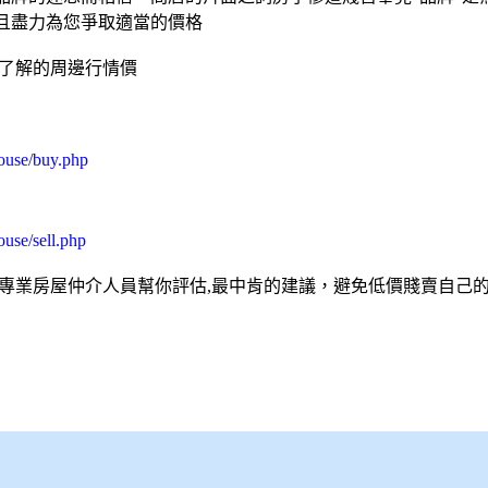
且盡力為您爭取適當的價格
的了解的周邊行情價
ouse/buy.php
use/sell.php
家專業房屋仲介人員幫你評估,最中肯的建議，避免低價賤賣自己