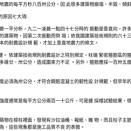
地震的每平方秒八百卅公分，因 此很多建築物崩塌、半毀、傾斜
的原因七大項:
曾一平分析，九二一凌晨一點四十七分時的 振動是垂直向，許多
的建築物，因第二次振動而倒 塌；依我國建築技術規則的六十三
本的耐震設計規 範，才加上垂直地震力的條文。
。 依建築技術規則耐震設計之特別規定，柱端 緊密箍筋區的箍
多達廿、卅公分，造成圍束力不足 。另外，箍筋應採一百卅五度
度必須為卅公分，才符合鋼筋混凝土的韌性設 計規範，但早年的
強度通常是每平方公分兩百一十公斤，可是據 採樣試驗結果，很
築物在樑柱裡面，發現有沙拉油桶、報紙、雜 物，而且柱子主筋
為，這些現象都是施工品質不良 的表徵。