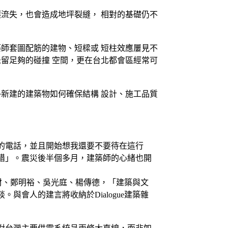
流失，也會造成地坪裂縫， 相對的基礎仍不
師套圖配筋的建物、短樑或 短柱效應屢見不
留足夠的碰撞 空間，更在台北都會區經常可
新建的建築物如何確保結構 設計、施工品質
的電話，並且開始想我還要不要待在這行
措」。震災後半個多月，建築師的心緒也開
國材、鄭明裕、吳光庭、楊傳德，「建築與文
會人的建言將收納於Dialogue建築雜