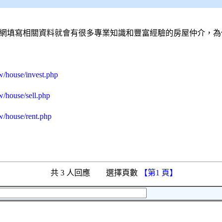
網
填寫相關資料就會有很多專業知識和豐富經驗的房屋仲介，為
w/house/invest.php
w/house/sell.php
w/house/rent.php
共 3 人回應 選擇頁數
【第1 頁】