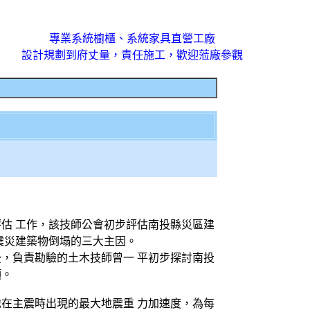
專業系統櫥櫃、系統家具直營工廠
設計規劃到府丈量，責任施工，歡迎蒞廠參觀
估 工作，該技師公會初步評估南投縣災區建
震災建築物倒塌的三大主因。
，負責勘驗的土木技師曾一 平初步探討南投
項。
在主震時出現的最大地震重 力加速度，為每