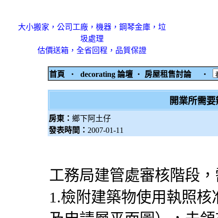
大小搬家，公司工廠，機器，鋼琴金庫，垃
圾處理
估價送箱，全省回程，品質保證
首頁
‧
decorating 論壇
‧
房屋租售討論
‧
開業所需要
房東：
鄉下阿土仔
發表時間：
2007-01-11
工務局建管處審核階段，
1.檢附建築物使用執照