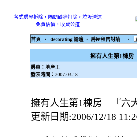
各式房屋拆除，隔間磚牆打除，垃圾清運
免費估價，收費公道
首頁
‧
decorating 論壇
‧
房屋租售討論
‧
擁有人生第1棟房
房東：
地產王
發表時間：
2007-03-18
擁有人生第1棟房 『六
更新日期:2006/12/18 11