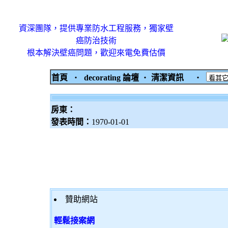
資深團隊，提供專業防水工程服務，獨家壁
癌防治技術
根本解決壁癌問題，歡迎來電免費估價
首頁
‧
decorating 論壇
‧
清潔資訊
‧
房東：
發表時間：
1970-01-01
贊助網站
輕鬆接案網