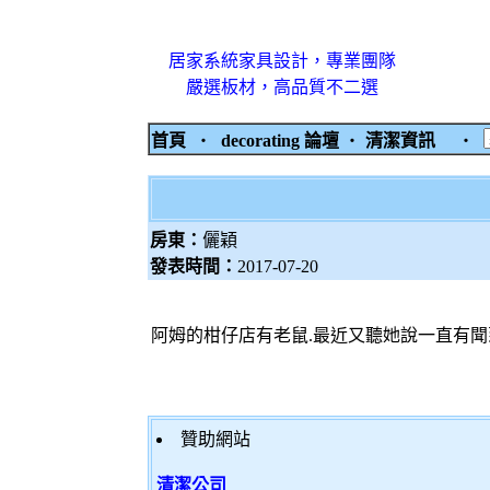
居家系統家具設計，專業團隊
嚴選板材，高品質不二選
首頁
‧
decorating 論壇
‧
清潔資訊
‧
房東：
儷穎
發表時間：
2017-07-20
阿姆的柑仔店有老鼠.最近又聽她說一直有聞
贊助網站
清潔公司