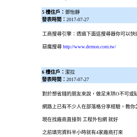
5 樓住戶：
鄧怡靜
發表時間：
2017-07-27
工商
搜尋引擎
：透過下面這搜尋器你可以快
惡魔搜尋
http://www.demon.com.tw/
6 樓住戶：
潔拉
發表時間：
2017-07-27
對於想省錢的朋友來說，做足末珙O不可或
網路上已有不少人在部落格分享經驗，教你
現在找廠商直接到 工程
外包網
就好
之前填完資料半小時就有4家廠商打來