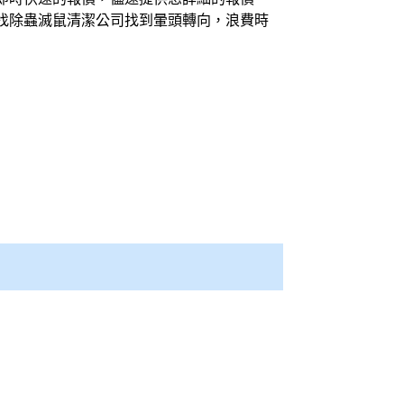
找除蟲滅鼠
清潔公司
找到暈頭轉向，浪費時