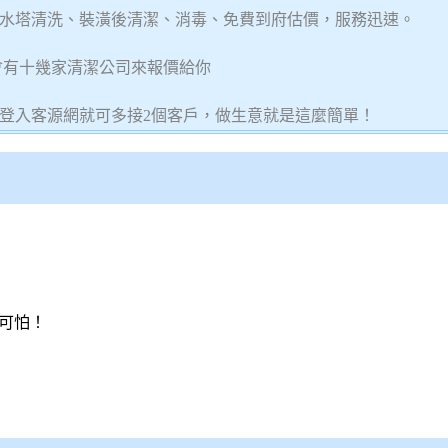
水塔清洗、裝潢後清潔、消毒、免費到府估價，服務迅速。
會有十幾家清潔公司來報價給你
天登入客源網就可多接2個客戶，做生意就是這麼簡單！
可怕！