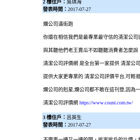
2 樓住戶：
吳琪海
發表時間：
2017-07-27
爛公司滿街跑
你還在相信我們是最專業最守信的清潔公司
與其聽他們老王賣瓜不如聽聽消費者怎麼說
清潔公司評價網 是全台第一家提供 清潔公司
提供大家更專業的 清潔公司評價平台,可輕
爛公司的剋星,爛公司都不敢在這刊登,因為
清潔公司
評價網
https://www.count.com.tw/
3 樓住戶：
呂英生
發表時間：
2017-07-27
不需再一通又一通的問，挨家挨戶的比價，