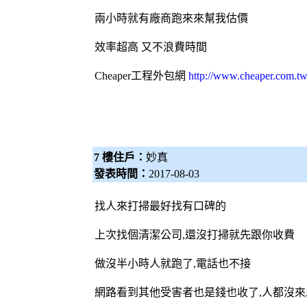
兩小時就有廠商跑來來幫我估價
效率超高 又不浪費時間
Cheaper工程
外包網
http://www.cheaper.com.tw
7 樓住戶：
妙真
發表時間：
2017-08-03
找人來打掃最好找有口碑的
上次找個清潔公司,還沒打掃就先跟你收費
做沒半小時人就跑了,電話也不接
網路看到其他受害者也是錢也收了,人都沒來