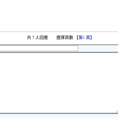
共 7 人回應 選擇頁數
【第1 頁】