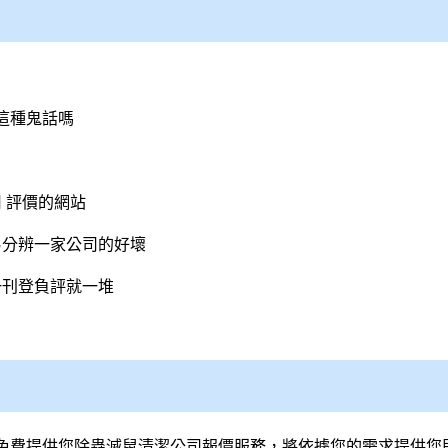
這種鬼話嗎
 評價的網站
易分辨一家公司的好壞
一刊登負評就一堆
免費提供您除蟲滅鼠
清潔公司
報價服務，將依據您的需求提供您