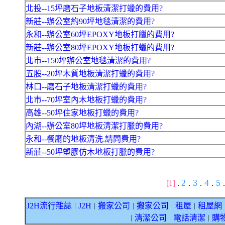
北投--15坪磨石子地板清潔打蠟的費用?
新莊--辦公室約90坪地毯清潔的費用?
永和--辦公室60坪EPOXY地板打臘的費用?
新莊--辦公室80坪EPOXY地板打蠟的費用?
北市--150坪辦公室地毯清潔的費用?
五股--20坪木質地板清潔打蠟的費用?
林口--磨石子地板清潔打蠟的費用?
北市--70坪室內木地板打蠟的費用?
高雄--50坪住家地板打蠟的費用?
內湖--辦公室80坪地板清潔打臘的費用?
永和--餐廳的地板清洗.請問費用?
新莊--50坪塑膠仿木地板打臘的費用?
2
3
4
5
[1]
.
.
.
.
.
J2H流行雜誌
J2H
搬家公司
搬家公司
租屋
租屋網
｜
｜
｜
｜
｜
清潔公司
電話清潔
購
｜
｜
｜