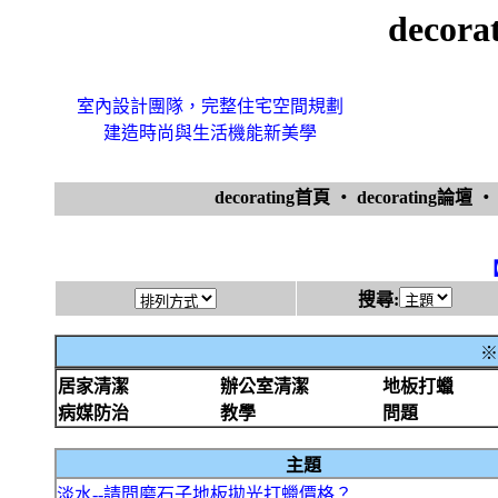
decor
室內設計團隊，完整住宅空間規劃
建造時尚與生活機能新美學
decorating首頁
‧
decorating論壇
搜尋:
※
居家清潔
辦公室清潔
地板打蠟
病媒防治
教學
問題
主題
淡水--請問磨石子地板拋光打蠟價格？