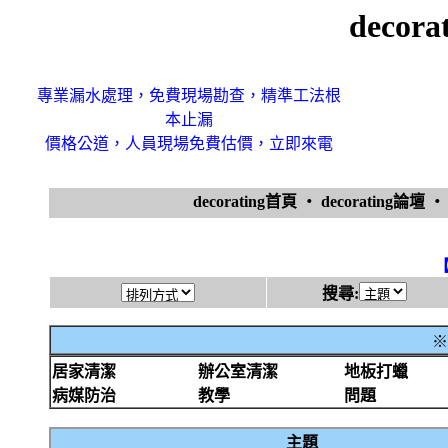
decor
專業漏水處理，免費現場勘查，精準工法根
本止漏
價格公道，人員現場免費估價，立即來電
decorating首頁
‧
decorating論壇
搜尋:
※
居家清潔
辦公室清潔
地板打蠟
病媒防治
教學
問題
主題