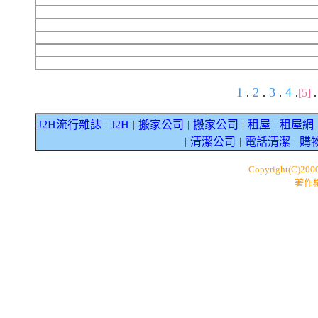
1
2
3
4
.
.
.
.
[5]
J2H流行雜誌
J2H
搬家公司
搬家公司
租屋
租屋網
｜
｜
｜
｜
｜
清潔公司
電話清潔
購
｜
｜
｜
Copyright(C)200
著作