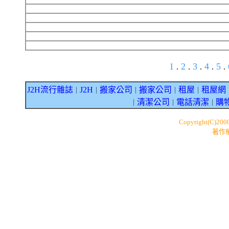
1
2
3
4
5
.
.
.
.
.
J2H流行雜誌
J2H
搬家公司
搬家公司
租屋
租屋網
｜
｜
｜
｜
｜
清潔公司
電話清潔
購
｜
｜
｜
Copyright(C)200
著作