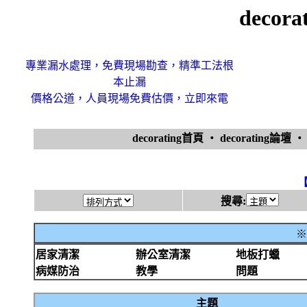
decor
專業漏水處理，免費現場勘查，精準工法根
本止漏
價格公道，人員現場免費估價，立即來電
decorating首頁
‧
decorating論壇
搜尋:
※
居家清潔
辦公室清潔
地板打蠟
病媒防治
教學
問題
主題