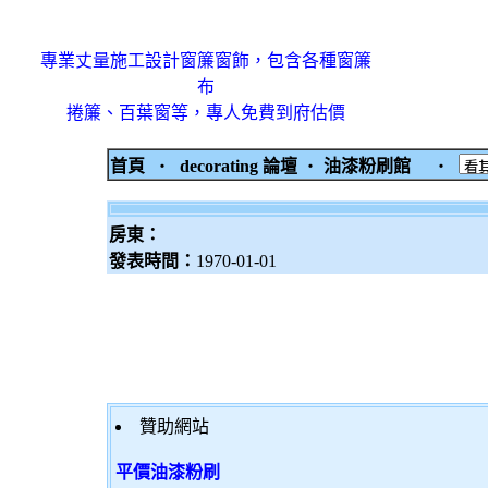
專業丈量施工設計窗簾窗飾，包含各種窗簾
布
捲簾、百葉窗等，專人免費到府估價
首頁
‧
decorating 論壇
‧
油漆粉刷館
‧
房東：
發表時間：
1970-01-01
贊助網站
平價油漆粉刷