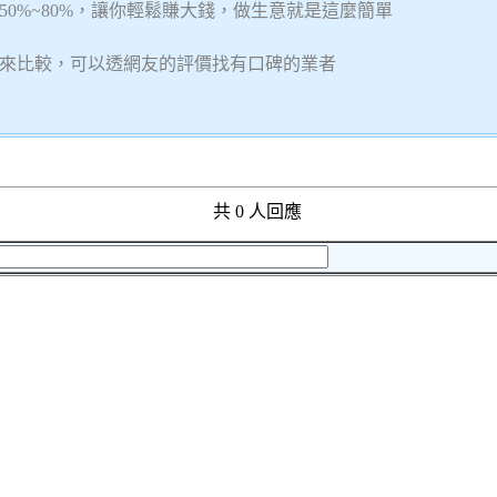
0%~80%，讓你輕鬆賺大錢，做生意就是這麼簡單
來比較，可以透網友的評價找有口碑的業者
共 0 人回應