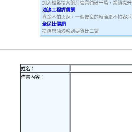
加入輕鬆接案網月營業額破千萬，業績提升5
油漆工程評價網
真金不怕火煉，一個優良的廠商是不怕客戶
全民比價網
提醒您油漆粉刷要貨比三家
姓名：
佈告內容：