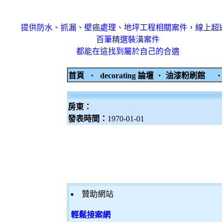
提供防水、抓漏、壁癌處理、地坪工程相關案件，線上超
百筆精選裝潢案件
都能在這找到屬於自己的合適
首頁
‧
decorating 論壇
‧
油漆粉刷館
房東：
發表時間：
1970-01-01
贊助網站
輕鬆接案網