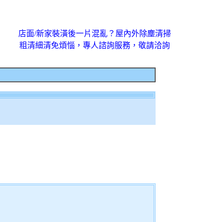
店面/新家裝潢後一片混亂？屋內外除塵清掃
粗清細清免煩惱，專人諮詢服務，敬請洽詢