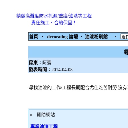
精做高難度防水抓漏/壁癌/油漆等工程
責任施工、合約保固！
首頁
‧
decorating 論壇
‧
油漆粉刷館
‧
房東：
阿寶
發表時間：
2014-04-08
尋找油漆的工作/工程長期配合尤佳吃苦耐勞 沒有不
贊助網站
專業油漆工程