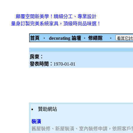
顛覆空間新美學！精細分工、專業設計
量身訂製完美系統家具，頂級時尚品味選！
首頁
‧
decorating 論壇
‧
修繕館
‧
房東：
發表時間：
1970-01-01
贊助網站
裝潢
舊屋裝修、新屋裝潢、室內裝修申請，依照客戶