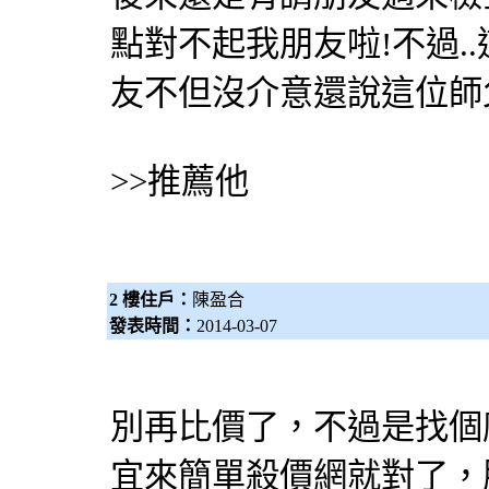
點對不起我朋友啦!不過..
友不但沒介意還說這位師
>>推薦他
2 樓住戶：
陳盈合
發表時間：
2014-03-07
別再
比價
了，不過是找個
宜來簡單
殺價網
就對了，