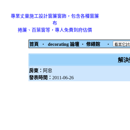
專業丈量施工設計窗簾窗飾，包含各種窗簾
布
捲簾、百葉窗等，專人免費到府估價
首頁
‧
decorating 論壇
‧
修繕館
‧
解決
房東：
阿忠
發表時間：
2011-06-26