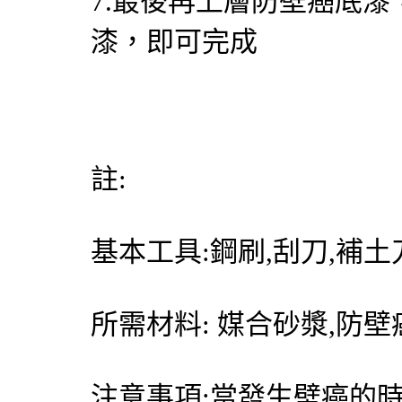
7.最後再上層防壁癌底
漆，即可完成
註:
基本工具:鋼刷,刮刀,補土
所需材料: 媒合砂漿,防
注意事項:當發生壁癌的