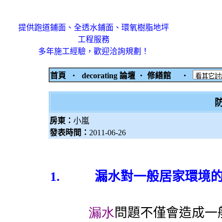
提供跑道鋪面、全透水鋪面、環氧樹脂地坪
工程服務
多年施工經驗，歡迎洽詢規劃！
首頁
‧
decorating 論壇
‧
修繕館
‧
房東：
小嵐
發表時間：
2011-06-26
1.
漏水對一般居家環境
漏水
問題不僅會造成一