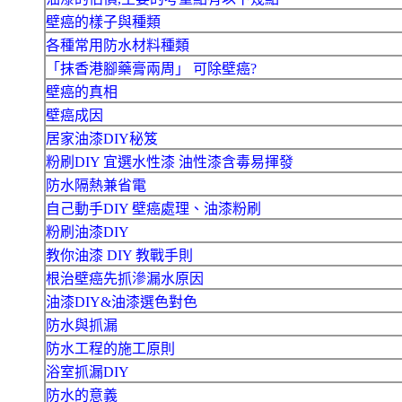
壁癌的樣子與種類
各種常用防水材料種類
「抹香港腳藥膏兩周」 可除壁癌?
壁癌的真相
壁癌成因
居家油漆DIY秘笈
粉刷DIY 宜選水性漆 油性漆含毒易揮發
防水隔熱兼省電
自己動手DIY 壁癌處理、油漆粉刷
粉刷油漆DIY
教你油漆 DIY 教戰手則
根治壁癌先抓滲漏水原因
油漆DIY&油漆選色對色
防水與抓漏
防水工程的施工原則
浴室抓漏DIY
防水的意義