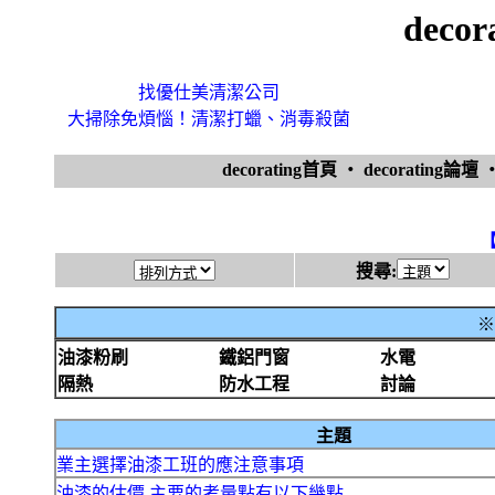
deco
找優仕美清潔公司
大掃除免煩惱！清潔打蠟、消毒殺菌
decorating首頁
‧
decorating論壇
搜尋:
※
油漆粉刷
鐵鋁門窗
水電
隔熱
防水工程
討論
主題
業主選擇油漆工班的應注意事項
油漆的估價,主要的考量點有以下幾點