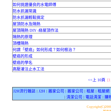
如何挑選優良的水電師傅
防水抓漏常識
防水抓漏輕鬆搞定
屋頂防水及隔熱
屋頂隔熱 DIY -綠屋頂作法
隔熱的原理
頂樓隔熱
何謂「壁癌」如何形成？如何根治？
壁癌的形成
壁癌的學名
高壓灌注止水工法
<<上 10頁
[1
J2H流行雜誌
J2H
搬家公司
搬家公司
租屋
租屋網
｜
｜
｜
｜
｜
清潔公司
電話清潔
購
｜
｜
｜
Copyright(C)200