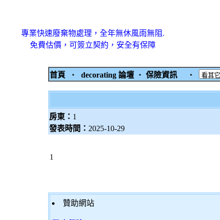
專業快速廢棄物處理，全年無休風雨無阻.
免費估價，可簽立契約，安全有保障
首頁
‧
decorating 論壇
‧
保險資訊
‧
房東：
1
發表時間：
2025-10-29
1
贊助網站