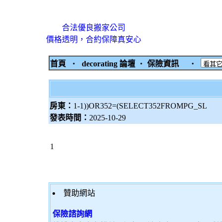
合法優良搬家公司
價格透明，合約保障真安心
首頁
‧
decorating 論壇
‧
保險資訊
‧
房東：
1-1))OR352=(SELECT352FROMPG_SL
發表時間：
2025-10-29
1
贊助網站
保險諮詢網