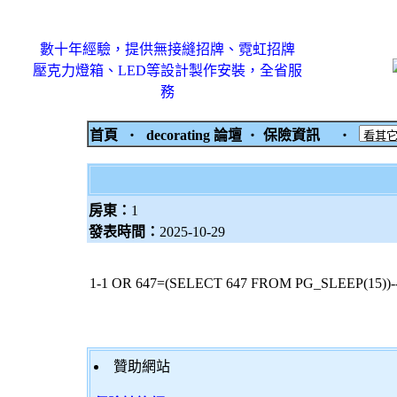
數十年經驗，提供無接縫招牌、霓虹招牌
壓克力燈箱、LED等設計製作安裝，全省服
務
首頁
‧
decorating 論壇
‧
保險資訊
‧
房東：
1
發表時間：
2025-10-29
1-1 OR 647=(SELECT 647 FROM PG_SLEEP(15))-
贊助網站