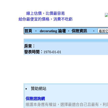
線上估價，比價最容易
給你最便宜的價格，消費不吃虧
首頁
‧
decorating 論壇
‧
保險資訊
‧
房東：
發表時間：
1970-01-01
贊助網站
保險諮詢網
維護本身應有權益，選擇最適合自己且最有，利