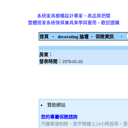
系統家具櫥櫃設計專家，高品質把關
整體居家系統傢俱兼具美學與實用，歡迎選購
首頁
‧
decorating 論壇
‧
保險資訊
‧
房東：
發表時間：
1970-01-01
贊助網站
您的專屬保險諮詢
汽機車強制險、旅平險線上24小時投保，