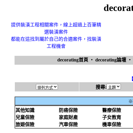
decor
提供裝潢工程相關案件，線上超過上百筆精
選裝潢案件
都能在這找到屬於自己的合適案件，找裝潢
工程機會
decorating首頁
‧
decorating論壇
搜尋:
※
其他知識
防癌保險
醫療保險
兒童保險
家庭財產
子女教育
旅遊保險
汽車保險
機車保險