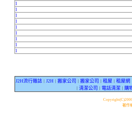
1
1
1
1
1
1
1
1
1
J2H流行雜誌
J2H
搬家公司
搬家公司
租屋
租屋網
｜
｜
｜
｜
｜
清潔公司
電話清潔
購
｜
｜
｜
Copyright(C)200
著作