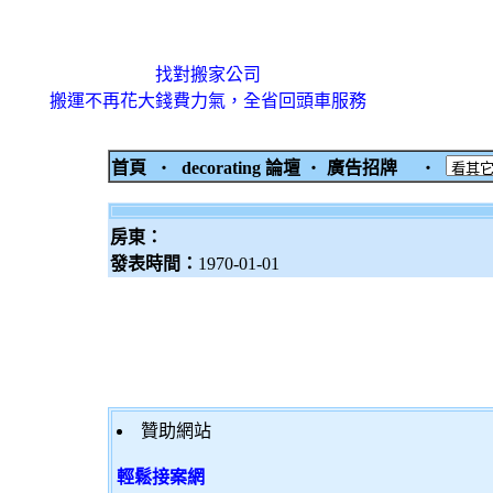
找對搬家公司
搬運不再花大錢費力氣，全省回頭車服務
首頁
‧
decorating 論壇
‧
廣告招牌
‧
房東：
發表時間：
1970-01-01
贊助網站
輕鬆接案網