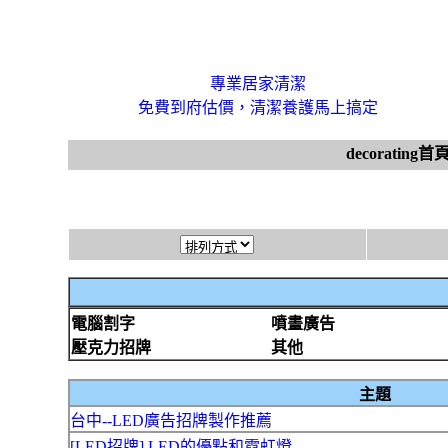
專業居家清潔
免費到府估價，清潔養護馬上搞定
decorating首
電腦割字
噴畫廣告
壓克力招牌
其他
主題
台中--LED廣告招牌製作推薦
[LED招牌] LED的優點和霓虹燈