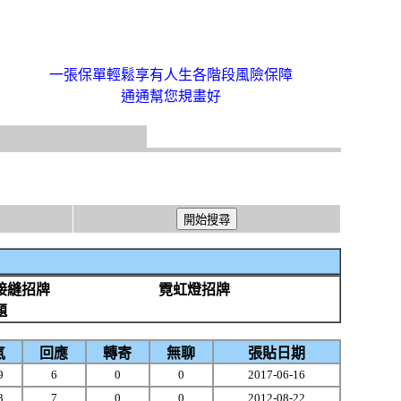
一張保單輕鬆享有人生各階段風險保障
通通幫您規畫好
接縫招牌
霓虹燈招牌
題
氣
回應
轉寄
無聊
張貼日期
9
6
0
0
2017-06-16
3
7
0
0
2012-08-22