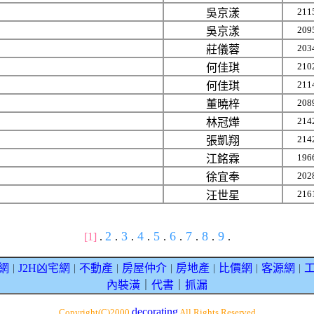
211
吳京漾
209
吳京漾
203
莊儀蓉
210
何佳琪
211
何佳琪
208
董曉梓
214
林冠燁
214
張凱翔
196
江銘霖
202
徐宜奉
216
汪世星
2
3
4
5
6
7
8
9
[1]
.
.
.
.
.
.
.
.
.
網
J2H凶宅網
不動產
房屋仲介
房地產
比價網
客源網
｜
｜
｜
｜
｜
｜
｜
內裝潢
｜
代書
｜
抓漏
decorating
Copyright(C)2000
All Rights Reserved