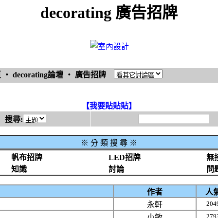
decorating 廣告招牌
頁
‧
decorating論壇
‧
廣告招牌
【我要貼貼貼】
搜尋:
※
分 類 搜 尋 ※
帆布招牌
LED招牌
無
知識
討論
問
作者
人
204
永軒
279
小敏