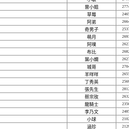
277
曾小姐
246
草莓
266
阿弟
253
奇男子
269
萌月
262
阿噗
268
布比
262
葉小嫻
270
城哥
265
羊咩咩
256
丁秀英
281
張先生
263
蔡宗玫
235
龍騎士
248
李乃文
210
小球
212
涵珍