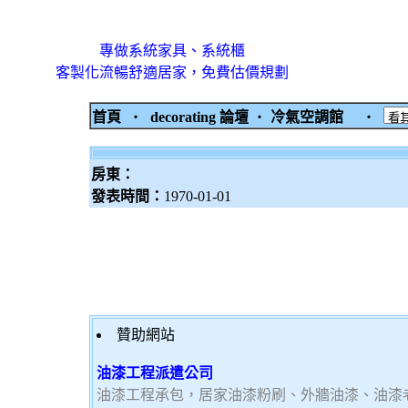
專做系統家具、系統櫃
客製化流暢舒適居家，免費估價規劃
首頁
‧
decorating 論壇
‧
冷氣空調館
‧
房東：
發表時間：
1970-01-01
贊助網站
油漆工程派遣公司
油漆工程承包，居家油漆粉刷、外牆油漆、油漆