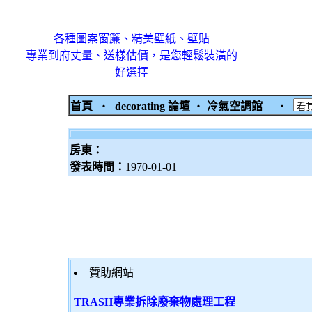
各種圖案窗簾、精美壁紙、壁貼
專業到府丈量、送樣估價，是您輕鬆裝潢的
好選擇
首頁
‧
decorating 論壇
‧
冷氣空調館
‧
房東：
發表時間：
1970-01-01
贊助網站
TRASH專業拆除廢棄物處理工程