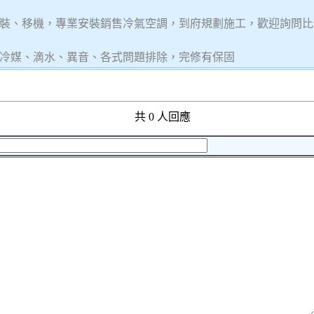
裝、移機，專業安裝銷售冷氣空調，到府規劃施工，歡迎詢問比
冷媒、滴水、異音、各式問題排除，完修有保固
共 0 人回應