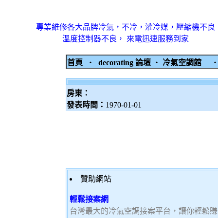
專業維修各大品牌冷氣，不冷，灌冷媒，壓縮機不良
溫度控制器不良， 來電迅速服務到家
首頁
‧
decorating 論壇
‧
冷氣空調館
房東：
發表時間：
1970-01-01
贊助網站
輕鬆接案網
台灣最大的冷氣空調接案平台，讓你輕鬆賺大