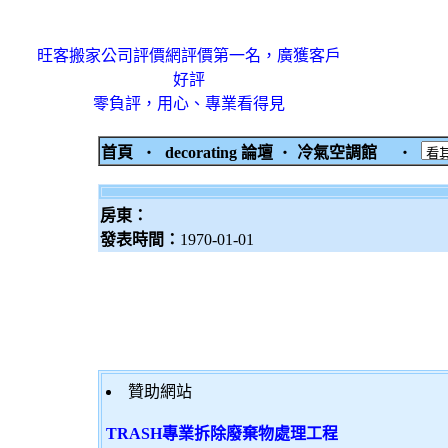
旺客搬家公司評價網評價第一名，廣獲客戶
好評
零負評，用心、專業看得見
首頁
‧
decorating 論壇
‧
冷氣空調館
‧
房東：
發表時間：
1970-01-01
贊助網站
TRASH專業拆除廢棄物處理工程