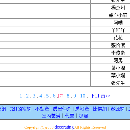
張先生
楊杰州
甜心小喵
阿噗
羊咩咩
花花
張怡潔
李俊豪
阿馬
葉小嫻
葉小嫻
張先生
1
2
3
4
5
6
8
9
10
.
.
.
.
.
.
[7]
.
.
.
.
下11 頁>>
屋網
J2H凶宅網
不動產
房屋仲介
房地產
比價網
客源網
｜
｜
｜
｜
｜
｜
｜
室內裝潢
｜
代書
｜
抓漏
decorating
Copyright(C)2000
All Rights Reserved