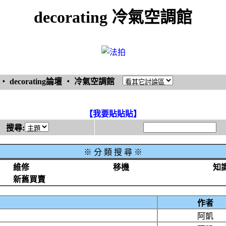
decorating 冷氣空調館
‧
decorating論壇
‧
冷氣空調館
【我要貼貼貼】
搜尋:
※
分 類 搜 尋 ※
維修
移機
知
新舊買賣
作者
阿凱