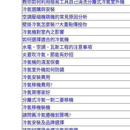
教你如何利用簡易工具自己清洗分離式冷氣室外機
冷氣選購與安裝
空調壓縮機跳機的常見原因分析
壁掛冷氣怎麼裝?7大重點傳授你
冷氣機對室內之影響
如何選擇適合的冷氣機
水電、空調、瓦斯工程的注意事項
炎夏吹冷氣，節能有妙招
冷氣機的清潔保養
冷氣室外機如何防鏽
冷氣安裝費用
冷氣移機費用?
冷氣買哪家好
分離式冷氣一對二要移機
冷氣移機裝機
請問舊冷氣遷機划算嗎?
冷氣安裝及品牌選擇