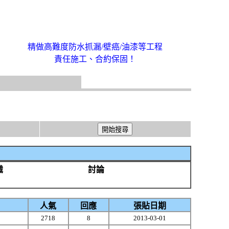
精做高難度防水抓漏/壁癌/油漆等工程
責任施工、合約保固！
識
討論
人氣
回應
張貼日期
2718
8
2013-03-01