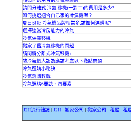
該如何選用合適冷氣與廠牌
請問分離式 冷氣 移機(一對二)的費用是多少?
如何挑選適合自己家的冷氣機呢？
夏日炎炎 冷氣機品牌相當多,該如何選購呢?
選擇適當冷房能力的冷氣
冷氣保養移機
搬家了舊冷氣移機的問題
請問將分離式冷氣移機?
裝冷氣個人認為應該考慮以下幾點問題
冷氣選購小秘訣
冷氣選購教戰
冷氣選購6要訣、四要素
J2H流行雜誌
J2H
搬家公司
搬家公司
租屋
租
｜
｜
｜
｜
｜