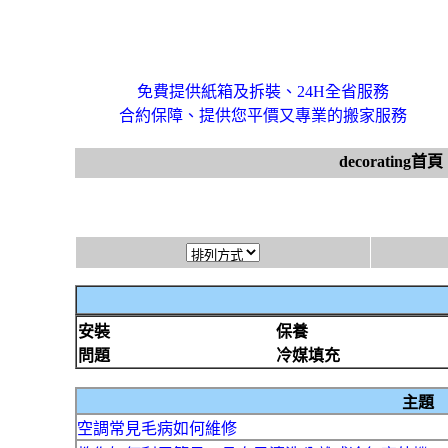
免費提供紙箱及拆裝、24H全省服務
合約保障、提供您平價又專業的搬家服務
decorating首頁
安裝
保養
問題
冷媒填充
主題
空調常見毛病如何維修