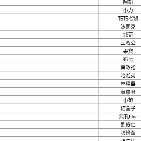
阿凱
小力
花花老爺
法蘭克
城哥
三叔公
果寶
布比
蔡政裕
哈啦弟
林耀華
黃惠君
小范
貓盒子
無孔blue
劉俊仁
張怡潔