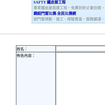
SAFTY 鐵皮屋工程
專業鐵皮屋搭建工程，免費到府丈量估價，
鋼鋁門窗比價-全民比價網
鋁門窗規劃、施工，經驗豐富、服務嚴謹、
姓名：
佈告內容：