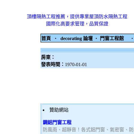
頂樓隔熱工程推薦，提供專業屋頂防水隔熱工程
國際化高要求管理，品質保證
首頁
‧
decorating 論壇
‧
門窗工程館
房東：
發表時間：
1970-01-01
贊助網站
鋼鋁門窗工程
防風雨、超靜音！各式鋁門窗、氣密窗、防