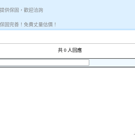
提供保固，歡迎洽詢
保固完善！免費丈量估價！
共 0 人回應