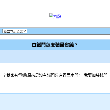
‧
白鐵門怎麼裝最省錢？
？我家有電鑽(原來是沒有鐵門只有裡面木門?．我要加裝鐵門．