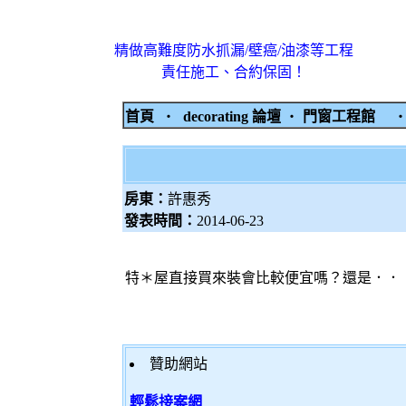
精做高難度防水抓漏/壁癌/油漆等工程
責任施工、合約保固！
首頁
‧
decorating 論壇
‧
門窗工程館
房東：
許惠秀
發表時間：
2014-06-23
特＊屋直接買來裝會比較便宜嗎？還是．．．
贊助網站
輕鬆接案網