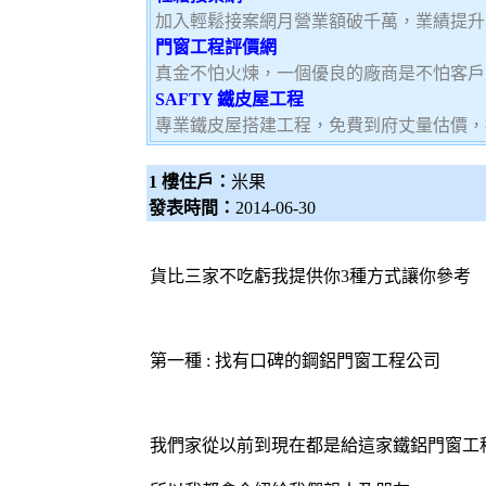
加入輕鬆接案網月營業額破千萬，業績提升5
門窗工程評價網
真金不怕火煉，一個優良的廠商是不怕客戶
SAFTY 鐵皮屋工程
專業鐵皮屋搭建工程，免費到府丈量估價，
1 樓住戶：
米果
發表時間：
2014-06-30
貨比三家不吃虧我提供你3種方式讓你參考
第一種 : 找有口碑的鋼
鋁門窗
工程公司
我們家從以前到現在都是給這家鐵
鋁門窗
工