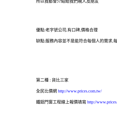
所以我都會介紹給我們親人及朋友
優點:老字號公司,有口碑,價格合理
缺點:服務內容並不是能符合每個人的需求,
第二種 : 貨比三家
全民比價網
http://www.prices.com.tw/
鐵
鋁門窗
工程線上報價填寫
http://www.price