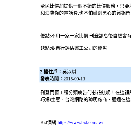
全民比價網提供一個不錯的比價服務，只要
和浪費你的電話費,也不怕碰到黑心的鐵
鋁門
優點:不用一家一家比價,刊登訊息後自然會
缺點:要自行評估鐵工公司的優劣
2 樓住戶：
吳淑琪
發表時間：
2015-09-13
刊登門窗工程分類廣告何必花錢呢！在這裡
巧摁i生意，台灣網路的聰明廠商，通通在
Bid價網
https://www.bid.com.tw/