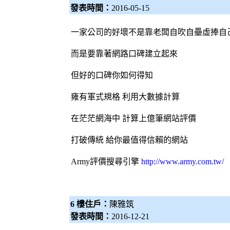
發表時間：
2016-05-15
一家公司的好壞不是靠老闆自吹自壘虛捧自
而是要靠著網路口碑建立起來
但好的口碑你如何得知
雍有軍式規格 利用大數據計算
在茫茫網海中 計算上億筆網站評價
打破傳統 給你最值得信賴的網站
Army評價
搜尋引擎
http://www.army.com.tw/
6 樓住戶：
陳雅筑
發表時間：
2016-12-21