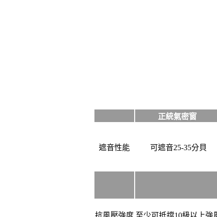
正統氣密窗
遮音性能
可遮音25-35分貝
抗風壓強度
至少可抵擋10級以上強