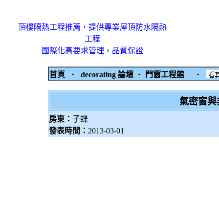
頂樓隔熱工程推薦，提供專業屋頂防水隔熱
工程
國際化高要求管理，品質保證
首頁
‧
decorating 論壇
‧
門窗工程館
‧
氣密窗與
房東：
子蝶
發表時間：
2013-03-01