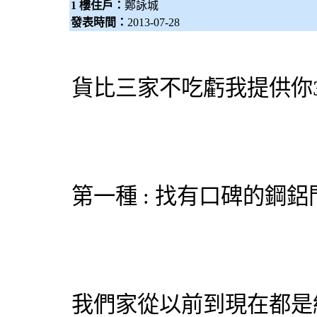
1 樓住戶：
鄭詠城
發表時間：
2013-07-28
貨比三家不吃虧我提供你
第一種 : 找有口碑的鋼
鋁
我們家從以前到現在都是