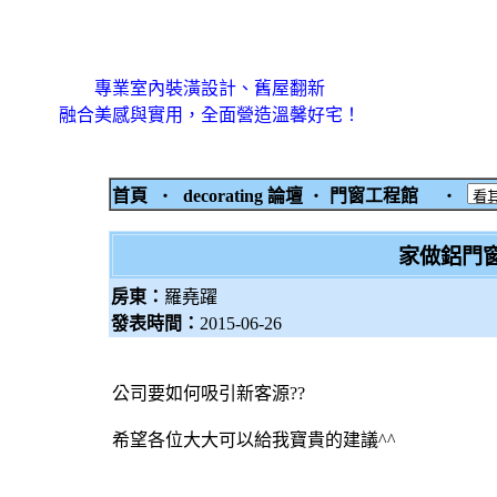
專業室內裝潢設計、舊屋翻新
融合美感與實用，全面營造溫馨好宅！
首頁
‧
decorating 論壇
‧
門窗工程館
‧
家做鋁門窗
房東：
羅堯躍
發表時間：
2015-06-26
公司要如何吸引新客源??
希望各位大大可以給我寶貴的建議^^