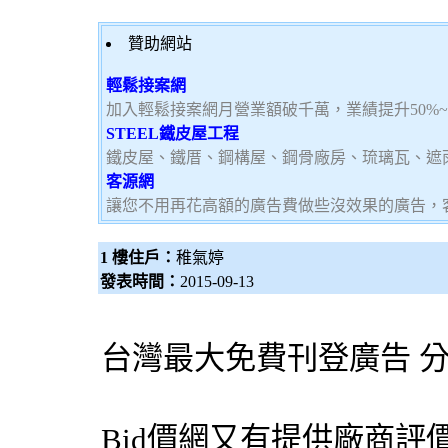
贊助網站
輕鬆接案網
加入輕鬆接案網月營業額破千萬，業績提升50%
STEEL鐵皮屋工程
鐵皮屋、鐵厝、鋼構屋、鋼骨廠房、琉璃瓦、遮
客源網
讓您不用再花高額的廣告費做些沒效果的廣告，
1 樓住戶：
稚氣婷
發表時間：
2015-09-13
台灣最大免費刊登廣告 
Bid價網
又有提供廠商評