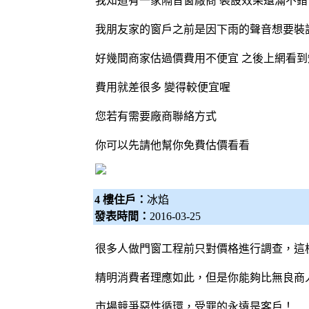
我知道有一家隔音窗廠商 裝設效果還滿不錯
我朋友家的窗戶之前是因下雨的聲音想要裝
好幾間商家估過價費用不便宜 之後上網看
費用就差很多 變得較便宜喔
您若有需要廠商聯絡方式
你可以先請他幫你免費估價看看
4 樓住戶：
冰焰
發表時間：
2016-03-25
很多人做門窗工程前只對價格進行調查，這
精明消費者理應如此，但是你能夠比無良商
市場競爭惡性循環，受罪的永遠是客戶！