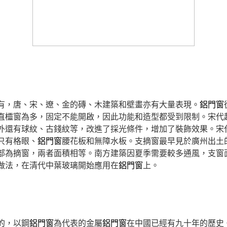
有，唐、宋、遼、金的磚、木建築和壁畫亦有大量表現。
鋁門窗
直欞窗為多，固定不能開啟，因此功能和造型都受到限制。宋代
外還有球紋、古錢紋等，改進了採光條件，增加了裝飾效果。宋
只有格眼、
鋁門窗
腰花板和無障水板。支摘窗最早見於廣州出土
部為摘窗，兩者面積相等。南方建築因夏季需要較多通風，支窗
做法，在清代中葉玻璃開始應用在
鋁門窗
上。
的，以鋼
鋁門窗
為代表的金屬
鋁門窗
在中國已經有九十年的歷史