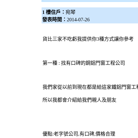
1 樓住戶：
宛琴
發表時間：
2014-07-26
貨比三家不吃虧我提供你3種方式讓你參考
第一種 : 找有口碑的鋼
鋁門窗
工程公司
我們家從以前到現在都是給這家鐵
鋁門窗
工
所以我都會介紹給我們親人及朋友
優點:老字號公司,有口碑,價格合理