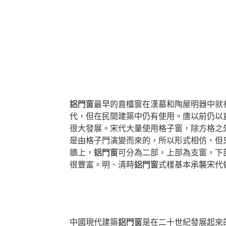
鋁門窗
最早的直欞窗在漢墓和陶屋明器中就
代，但在民間建築中仍有使用。唐以前仍以
很大發展。宋代大量使用格子窗，除方格之
是由格子門演變而來的，所以形式相仿，但
牆上，
鋁門窗
可分為二部，上部為支窗，下
很豐富。明、清時
鋁門窗
式樣基本承襲宋代
中國現代建築
鋁門窗
是在二十世紀發展起來