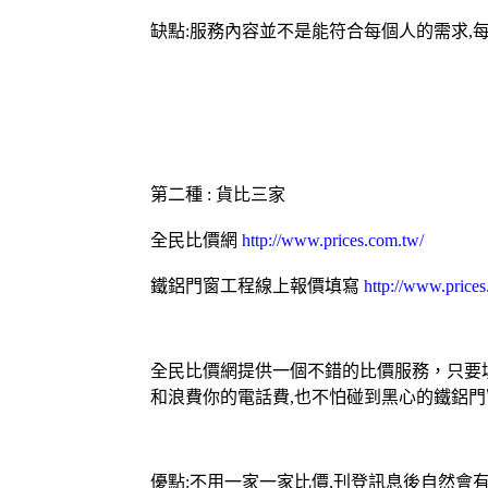
缺點:服務內容並不是能符合每個人的需求,
第二種 : 貨比三家
全民比價網
http://www.prices.com.tw/
鐵
鋁門窗
工程線上報價填寫
http://www.price
全民比價網提供一個不錯的比價服務，只要
和浪費你的電話費,也不怕碰到黑心的鐵
鋁門
優點:不用一家一家比價,刊登訊息後自然會