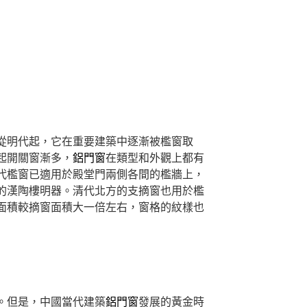
從明代起，它在重要建築中逐漸被檻窗取
起開關窗漸多，
鋁門窗
在類型和外觀上都有
代檻窗已適用於殿堂門兩側各間的檻牆上，
的漢陶樓明器。清代北方的支摘窗也用於檻
面積較摘窗面積大一倍左右，窗格的紋樣也
。但是，中國當代建築
鋁門窗
發展的黃金時