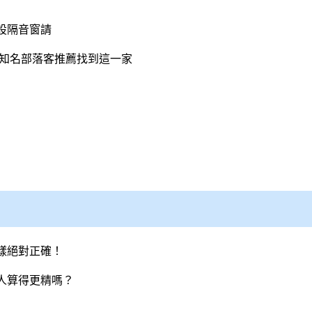
設隔音窗請
到知名部落客推薦找到這一家
樣絕對正確！
人算得更精嗎？