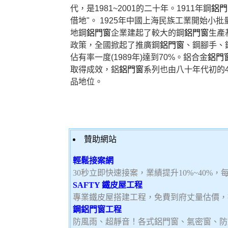
代，是1981~2001的二十年。1911年鋼
鋁門
借地"。 1925年中國上海民族工業開始小批
地鋼
鋁門窗
企業建起了較大的鋼
鋁門窗
生產
政策，全國掀起了推廣鋼
鋁門窗
、鋼腳手、
佔有率一度(1989年)達到70%。鋁合金
鋁門
取得成效，鋁
鋁門窗
系列也由八十年代初的4
品地位。
贊助網站
輕鬆接案網
30秒立即快速接案，業績提升10%~40%
SAFTY 鐵皮屋工程
專業鐵皮屋搭建工程，免費到府丈量估價，
鋼鋁門窗工程
防風雨、超靜音！各式鋁門窗、氣密窗、防