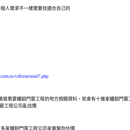
每個人需求不一樣需要找適合自己的
s.com.tw/cdform/send7.php
填寫需要鐵
鋁門窗
工程的地方相關資料，就會有十幾家鐵
鋁門窗
窗
工程公司亂估價
有多家鐵
鋁門窗
工程公司來電幫你估價