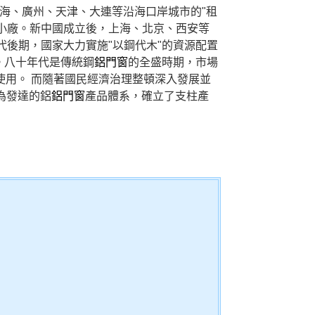
海、廣州、天津、大連等沿海口岸城市的"租
小廠。新中國成立後，上海、北京、西安等
後期，國家大力實施"以鋼代木"的資源配置
。八十年代是傳統鋼
鋁門窗
的全盛時期，市場
使用。 而隨著國民經濟治理整頓深入發展並
為發達的鋁
鋁門窗
產品體系，確立了支柱產