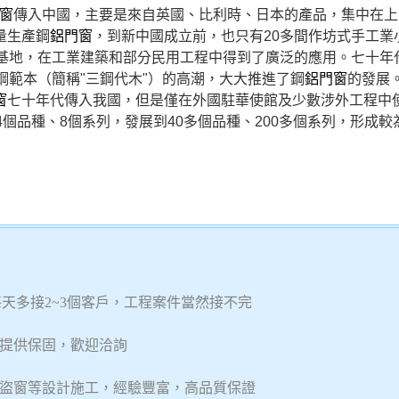
窗
傳入中國，主要是來自英國、比利時、日本的產品，集中在上
量生產鋼
鋁門窗
，到新中國成立前，也只有20多間作坊式手工業
基地，在工業建築和部分民用工程中得到了廣泛的應用。七十年代
鋼範本（簡稱"三鋼代木"）的高潮，大大推進了鋼
鋁門窗
的發展
窗
七十年代傳入我國，但是僅在外國駐華使館及少數涉外工程中
個品種、8個系列，發展到40多個品種、200多個系列，形成較
，每天多接2~3個客戶，工程案件當然接不完
提供保固，歡迎洽詢
盜窗等設計施工，經驗豐富，高品質保證