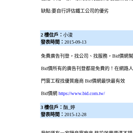
缺點:要自行評估鐵工公司的優劣
2 樓住戶：
小浚
發表時間：
2015-09-13
免費廣告刊登，找公司、找服務，
Bid價網
Bid價所有的廣告刊登都是免費的！在網路
門窗工程找優質廠商
Bid價網
最快最有效
Bid價網
https://www.bid.com.tw/
3 樓住戶：
酗_婷
發表時間：
2015-12-28