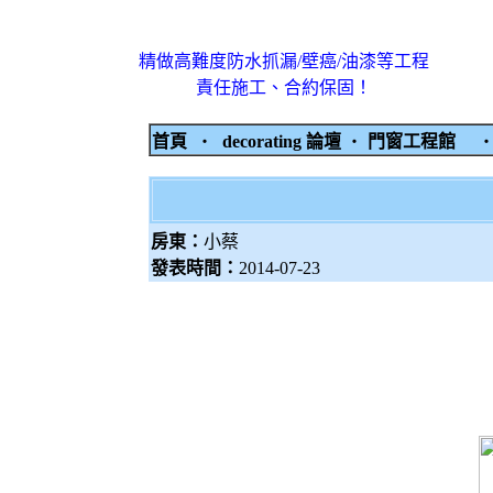
精做高難度防水抓漏/壁癌/油漆等工程
責任施工、合約保固！
首頁
‧
decorating 論壇
‧
門窗工程館
房東：
小蔡
發表時間：
2014-07-23