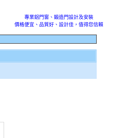
專業鋁門窗、鍛造門設計及安裝
價格便宜、品質好、設計佳，值得您信賴