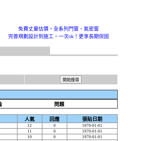
免費丈量估價，全系列門窗、氣密窗
完善規劃設計到施工，一次ok！更享長期保固
論
問題
人氣
回應
張貼日期
12
0
1970-01-01
11
0
1970-01-01
10
0
1970-01-01