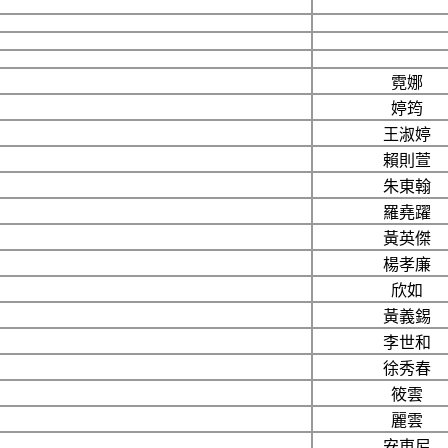
霓娜
婷筠
王淑婷
賴則萱
朱東翰
羅堯躍
黃英傑
楊孝廉
欣如
黃義錫
李世和
徐秀春
筱雲
麗雲
安東尼