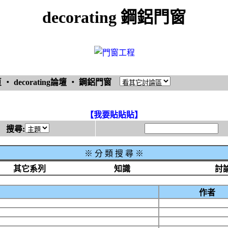
decorating 鋼鋁門窗
頁
‧
decorating論壇
‧
鋼鋁門窗
【我要貼貼貼】
搜尋:
※
分 類 搜 尋 ※
其它系列
知識
討
作者