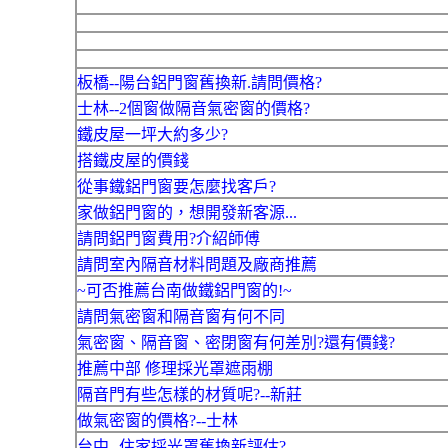
板橋--陽台鋁門窗舊換新.請問價格?
士林--2個窗做隔音氣密窗的價格?
鐵皮屋一坪大約多少?
搭鐵皮屋的價錢
從事鐵鋁門窗要怎麼找客戶?
家做鋁門窗的，想開發新客源...
請問鋁門窗費用?介紹師傅
請問室內隔音材料問題及廠商推薦
~可否推薦台南做鐵鋁門窗的!~
請問氣密窗和隔音窗有何不同
氣密窗、隔音窗、密閉窗有何差別?還有價錢?
推薦中部 修理採光罩遮雨棚
隔音門有些怎樣的材質呢?--新莊
做氣密窗的價格?--士林
台中--住家採光罩舊換新評估?