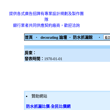
提供各式廣告招牌有專業設計規劃及製作團
隊
銀行業者共同供應契約廠商，歡迎洽詢
首頁
‧
decorating 論壇
‧
防水抓漏館
‧
房東：
發表時間：
1970-01-01
贊助網站
防水抓漏比價-全民比價網