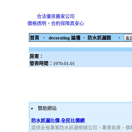
合法優良搬家公司
價格透明，合約保障真安心
首頁
‧
decorating 論壇
‧
防水抓漏館
‧
房東：
發表時間：
1970-01-01
贊助網站
防水抓漏比價-全民比價網
提供全省專業防水抓漏修繕公司，專業負責，價