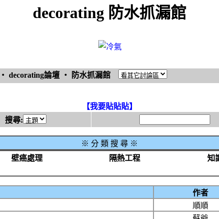
decorating 防水抓漏館
‧
decorating論壇
‧
防水抓漏館
【我要貼貼貼】
搜尋:
※
分 類 搜 尋 ※
壁癌處理
隔熱工程
知
作者
順順
蘇爺