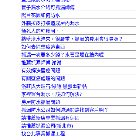
管子漏水介紹可抓漏師傅
陽台花園如何防水
外牆拉皮打牆造成屋內漏水
煩死人的壁癌阿．．
牆壁滲水進來，很嚴重，抓漏的費用會很貴嗎？
如何去除壁癌這東西
抓漏一次要多少錢？水管是埋在牆內喔
推薦抓漏師傅 謝謝
有效解決壁癌問題
有關壁癌處理的問題
浴缸與大理石/磁磚 黑膠重新黏
家裡窗台漏水，該如何解決?
房屋防水抓漏問題
抓漏防水公司如何透過網路找到客戶啊？
請推薦新店專業抓漏有保固
請推薦抓漏公司(新北市)
找台北專業抓漏工程