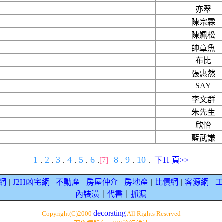
亦翠
陳宗霖
陳姵松
帥章魚
布比
張惠然
SAY
李文群
朱先生
欣怡
藍武謙
1
2
3
4
5
6
8
9
10
.
.
.
.
.
.
[7]
.
.
.
.
下11 頁>>
網
J2H凶宅網
不動產
房屋仲介
房地產
比價網
客源網
｜
｜
｜
｜
｜
｜
｜
內裝潢
｜
代書
｜
抓漏
decorating
Copyright(C)2000
All Rights Reserved