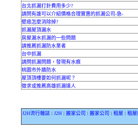
台北抓漏打針費用多少?
請問有誰可以介紹價格合理實惠的抓漏公司-急-
壁癌怎麼消除掉?
抓漏屋頂漏水
房屋漏水抓漏的一些問題
請推薦抓漏防水業者
台中抓漏
請問抓漏問題，發現有水痕
桃園市外牆防水
屋頂頂樓要如何抓漏呢？
徵求或推薦高雄抓漏達人
J2H流行雜誌
J2H
搬家公司
搬家公司
租屋
租屋
｜
｜
｜
｜
｜