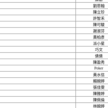
劉思翰
陳立珍
許智禾
陳可駿
謝淑芬
黃柏彥
派小星
巧文
倩倩
陳盈秀
Poker
黃水信
賴婉婷
張佳雯
陳雅婷
陳佩倫
林婉婷