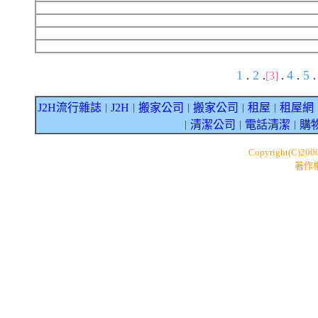
1
2
4
5
.
.
[3]
.
.
.
J2H流行雜誌
J2H
搬家公司
搬家公司
租屋
租屋網
｜
｜
｜
｜
｜
清潔公司
電話清潔
購
｜
｜
｜
Copyright(C)200
著作