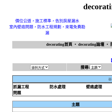
decor
價位公道，施工標準，告別房屋漏水
室內壁癌問題，防水工程規劃，來電免費勘
漏
decorating首頁
‧
decorating論壇
‧
搜尋:
※
抓漏工程
防水處理
壁癌處理
問題
主題