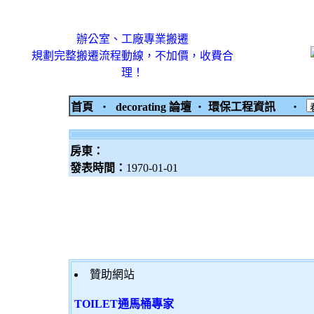
辦公室、工廠專業搬遷
規劃完整搬遷流程動線，不加價，收費合
理！
首頁
‧
decorating 論壇
‧
環保工程資訊
‧
房東：
發表時間：
1970-01-01
贊助網站
TOILET通馬桶專家