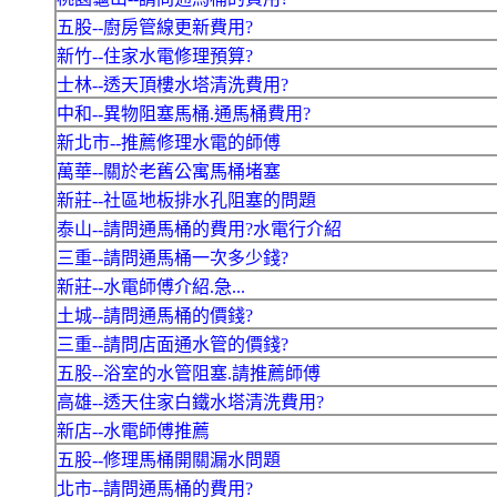
五股--廚房管線更新費用?
新竹--住家水電修理預算?
士林--透天頂樓水塔清洗費用?
中和--異物阻塞馬桶.通馬桶費用?
新北市--推薦修理水電的師傅
萬華--關於老舊公寓馬桶堵塞
新莊--社區地板排水孔阻塞的問題
泰山--請問通馬桶的費用?水電行介紹
三重--請問通馬桶一次多少錢?
新莊--水電師傅介紹.急...
土城--請問通馬桶的價錢?
三重--請問店面通水管的價錢?
五股--浴室的水管阻塞.請推薦師傅
高雄--透天住家白鐵水塔清洗費用?
新店--水電師傅推薦
五股--修理馬桶開關漏水問題
北市--請問通馬桶的費用?