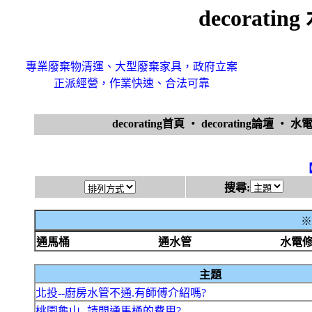
decorat
專業廢棄物清運、大型廢棄家具，政府立案
正派經營，作業快速、合法可靠
decorating首頁
‧
decorating論壇
‧
水
搜尋:
※
通馬桶
通水管
水電
主題
北投--廚房水管不通.有師傅介紹嗎?
桃園龜山--請問通馬桶的費用?