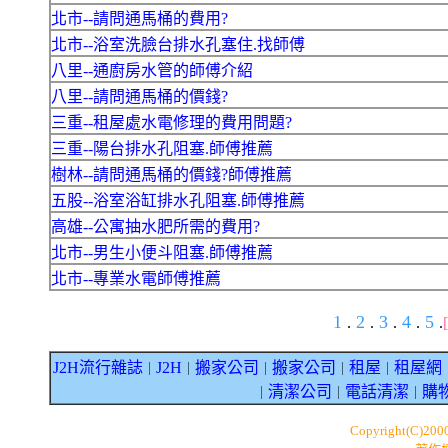
北市--請問通馬桶的費用?
北市--浴室洗臉台排水孔塞住.找師傅
八里--通廚房水管的師傅介紹
八里--請問通馬桶的價錢?
三重--租屋處水電修理的費用問題?
三重--陽台排水孔阻塞.師傅推薦
樹林--請問通馬桶的價錢?師傅推薦
五股--浴室浴缸排水孔阻塞.師傅推薦
高雄--公寓抽水肥所需的費用?
北市--男生小便斗阻塞.師傅推薦
北市--專業水電師傅推薦
1
2
3
4
5
.
.
.
.
.
J2H流行雜誌
J2H
搬家公司
搬家公司
租屋
租屋網
｜
｜
｜
｜
｜
清潔公司
電話清潔
購
｜
｜
｜
Copyright(C)200