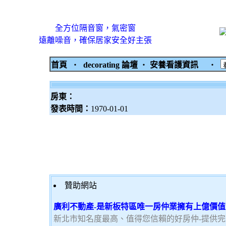
全方位隔音窗，氣密窗
遠離噪音，確保居家安全好主張
首頁
‧
decorating 論壇
‧
安養看護資訊
‧
房東：
發表時間：
1970-01-01
贊助網站
廣利不動產-是新板特區唯一房仲業擁有上億價
新北市知名度最高、值得您信賴的好房仲-提供