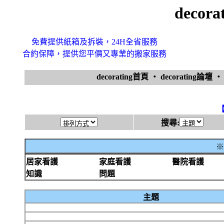
decor
免費提供紙箱及拆裝，24H全省服務
合約保障，提供您平價又專業的搬家服務
decorating首頁
‧
decorating論壇
搜尋:
※
居家看護
家庭看護
醫院看護
知識
問題
主題