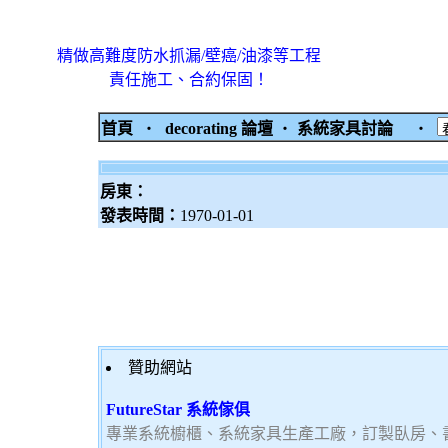
精做高難度防水抓漏/壁癌/油漆等工程
責任施工、合約保固！
首頁
‧
decorating 論壇
‧
系統家具討論
‧
房東：
發表時間：
1970-01-01
贊助網站
FutureStar 系統傢俱
專業系統櫥櫃、系統家具生產工廠，訂製臥房、