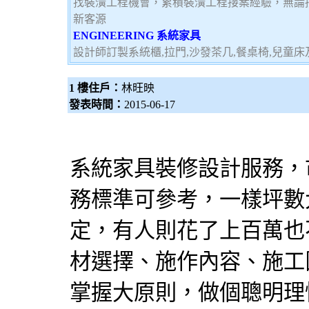
找裝潢工程機會，累積裝潢工程接案經驗，無論
新客源
ENGINEERING 系統家具
設計師訂製系統櫃,拉門,沙發茶几,餐桌椅,兒童
1 樓住戶：
林旺映
發表時間：
2015-06-17
系統家具
裝修設計
服務，
務標準可參考，一樣坪數
定，有人則花了上百萬也
材選擇、施作內容、施工
掌握大原則，做個聰明理