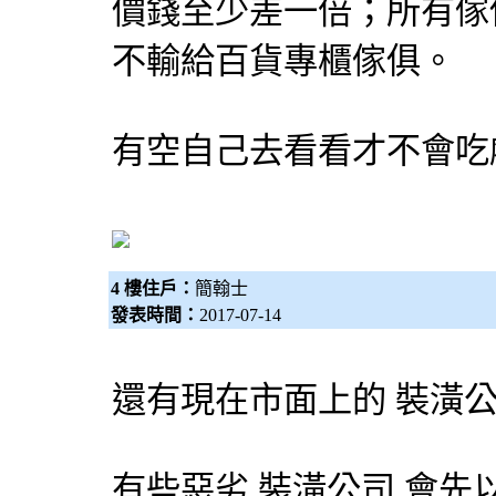
價錢至少差一倍；所有傢
不輸給百貨專櫃傢俱。
有空自己去看看才不會吃
4 樓住戶：
簡翰士
發表時間：
2017-07-14
還有現在市面上的
裝潢
有些惡劣
裝潢公司
會先以