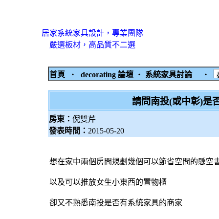
居家系統家具設計，專業團隊
嚴選板材，高品質不二選
首頁
‧
decorating 論壇
‧
系統家具討論
‧
請問南投(或中彰)是
房東：
倪雙芹
發表時間：
2015-05-20
想在家中兩個房間規劃幾個可以節省空間的懸空
以及可以推放女生小東西的置物櫃
卻又不熟悉南投是否有系統家具的商家