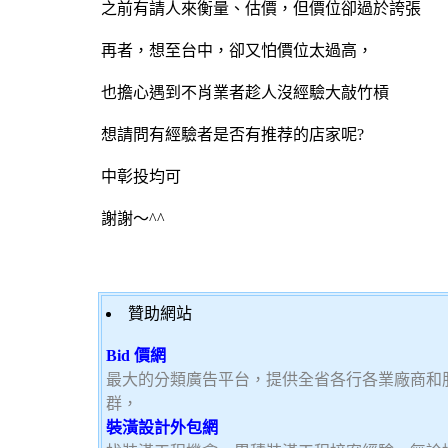
之前有請人來衡量、估價，但價位卻過於誇張
再者，想至台中，卻又怕價位太過高，
也擔心遇到不肖業者趁人沒經驗大敲竹槓
想請問有經驗者是否有推荐的店家呢?
中彰投均可
謝謝～^^
贊助網站
Bid 價網
最大的分類廣告平台，提供全省各行各業廠商和
群，
裝潢設計外包網