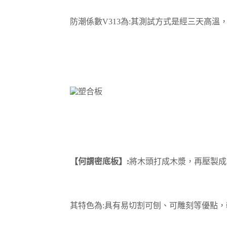
防潮係數V313為:
其測試方式是經三天高溫
【何謂
密底板】:
將木頭打成木漿，再壓製成
其特色為:
具有易切割可刨、可雕刻等優點，