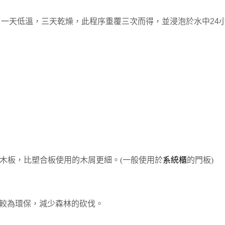
，一天低溫，三天乾燥，此程序重覆三次而得
，並
浸泡於水中
24
木板，比塑合板使用的木屑更細。
(一般使用於
系統櫃
的
門
板)
較為環保，減少森林的砍伐。