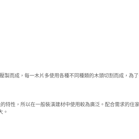
壓製而成，每一木片多使用各種不同種類的木頭切割而成，為了
強的特性，所以在一般裝潢建材中使用較為廣泛。配合需求的住
大
。