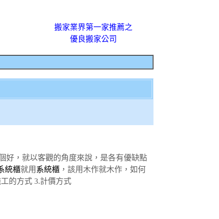
搬家業界第一家推薦之
優良搬家公司
底哪個好，就以客觀的角度來說，是各有優缺點
系統櫃
就用
系統櫃
，該用木作就木作，如何
施工的方式 3.計價方式