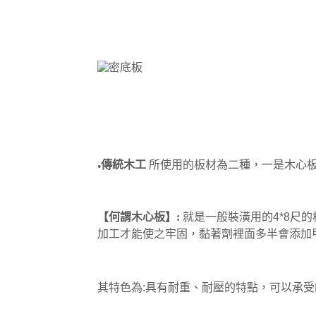
傳統木工
所使用的板材為二種，一是木心
●
【何謂
木心板】:
就是
一般裝潢用的4*8尺的
加工才能使之牢固，
黏著劑裡面多半會添加
其特色為:
具有耐重、耐壓的特點，可以承受