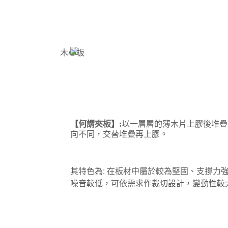
【何謂
夾板】:
以一層層的薄木片上膠後堆疊
向不同，交替堆疊再上膠。
其特色為:
在板材中屬於較為堅固、支撐力
噪音較低，
可依需求作裁切設計，變動性較