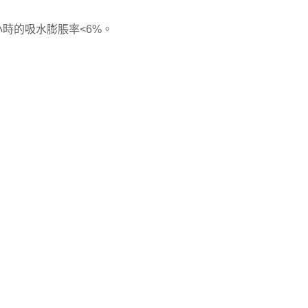
小時的吸水膨脹率
<6%
。