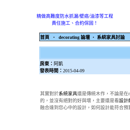
精做高難度防水抓漏/壁癌/油漆等工程
責任施工、合約保固！
首頁
‧
decorating 論壇
‧
系統家具討論
房東：
阿凱
發表時間：
2015-04-09
其實對於
系統家具
還是傳統木作，不論是在m
的，並沒有絕對的好與壞，
主要還是看
設計
融合達到您心中的設計，如何設計能符合預