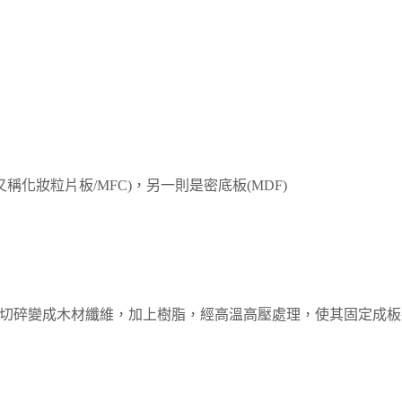
稱化妝粒片板/MFC)
，另一則是密底板(MDF)
切碎變成木材纖維，加上樹脂
，經高溫高壓處理，使其固定成板