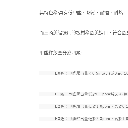
其特色為:
具有低甲醛、防潮、耐磨、耐熱、
而三商美福選用的板材為歐美進口，符合歐
甲醛釋放量分為四級:
E0
級：
甲醛釋出量＜0.5mg/L (或3mg/1
E1級：甲醛釋出量低於0.1ppm稱之。
(
E2級：甲醛釋出量低於1.0ppm，高於0.1
E3級：甲醛釋出量低於2.3ppm，高於1.0