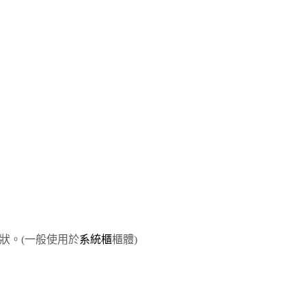
狀。(一般使用於
系統櫃
櫃體)