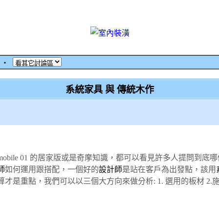
‧
系統家具 與 傳統木作
obile 01 的居家版或是奇摩知識，都可以看見許多人提問到
師
如何運用跟搭配，一個好的
設計師
是站在客戶為出發點，該用
算
才是重點，我們可以以
三個大方向來做分析: 1. 選用的板材 2.