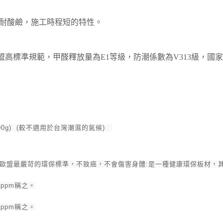
耐酸鹼，施工時程短的特性。
盟高標準規範，
甲醛釋放量
為E1等級，防潮係數為V313級，國家標
00g) (較不適用於
台灣
潮濕的氣候)
達歐盟最嚴苛的環保標準，
不致癌，不會傷害身體:是一種健康環保板材，
ppm稱之。
ppm稱之
。