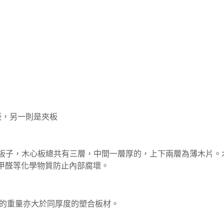
板
，另一則是夾板
板子
，
木心板總共有三層，中間一層厚的，上下兩層為薄木片。
甲醛等化學物質防止內部腐壞。
的重量亦大於同厚度的塑合板材
。