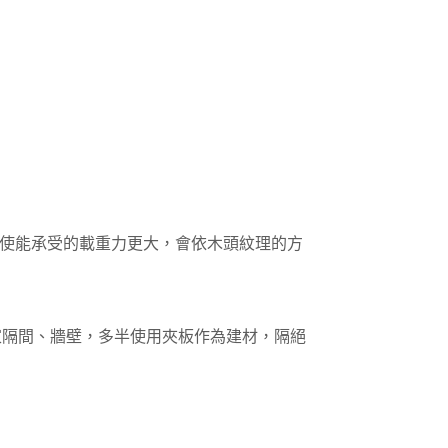
使能承受的載重力更大，會依木頭紋理的方
家隔間、牆壁，多半使用夾板作為建材，隔絕