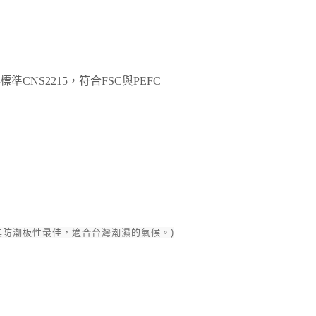
準CNS2215，符合FSC與PEFC
其防潮板性最佳，適合台灣潮濕的氣候。)