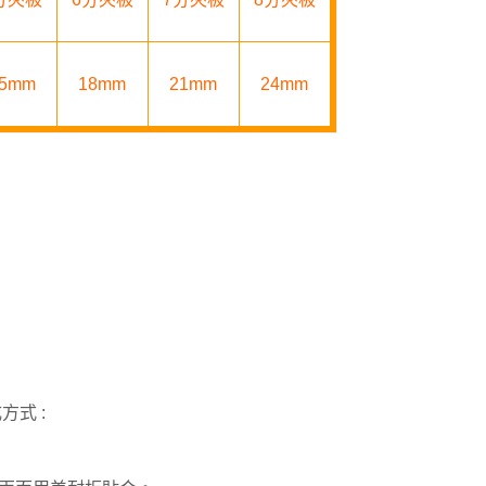
5mm
18mm
21mm
24mm
式 :