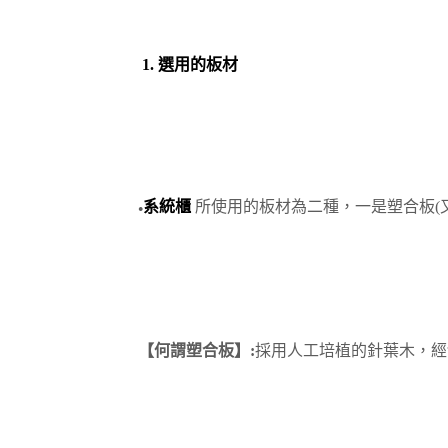
1. 選用的板材
系統櫃
所使用的板材為二種，一是塑合板(又
●
【何謂
塑合板】:
採用人工培植的針葉木，經