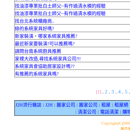
找油漆專業批白土師父~有作過清水模的經驗
找油漆專業批白土師父~有作過清水模的經驗
找台北系統櫃廠商..
綠的系統家具好嗎?
新家裝潢，哪家系統家具推薦?
最近新家要裝潢?可以推薦嗎?
請問台南系統廚具推薦
家裡大改造,尋找系統家具公司!!!
系統家具會協助居家設計嗎??
有推薦的系統家具嗎?
2
3
4
5
[1]
.
.
.
.
.
J2H流行雜誌
J2H
搬家公司
搬家公司
租屋
租屋網
｜
｜
｜
｜
｜
清潔公司
電話清潔
購
｜
｜
｜
Copyright(C)200
著作