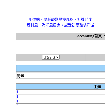
用壁貼、壁紙輕鬆變換風格，打造時尚
鄉村風、海洋風居家，感受初夏熱情洋溢
decorating首頁
問題
主題
1
1
1