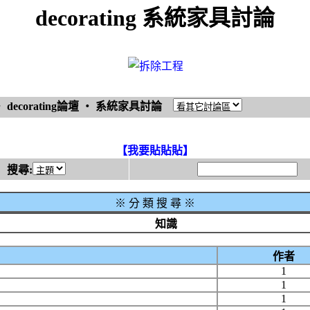
decorating 系統家具討論
‧
decorating論壇
‧
系統家具討論
【我要貼貼貼】
搜尋:
※
分 類 搜 尋 ※
知識
作者
1
1
1