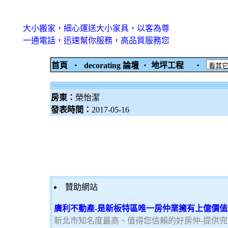
大小搬家，細心運送大小家具，以客為尊
一通電話，迅速幫你服務，高品質服務您
首頁
‧
decorating 論壇
‧
地坪工程
‧
房東：
榮怡潔
發表時間：
2017-05-16
贊助網站
廣利不動產-是新板特區唯一房仲業擁有上億價
新北市知名度最高、值得您信賴的好房仲-提供