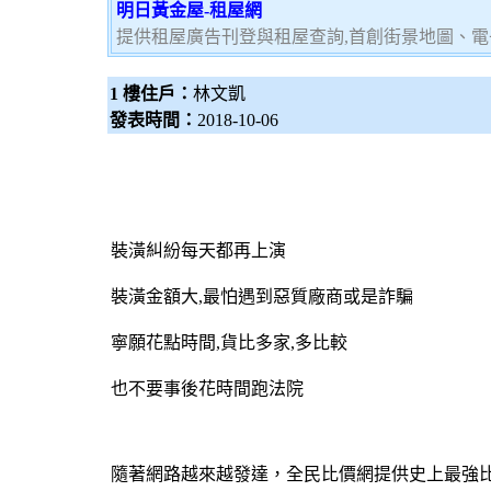
明日黃金屋-租屋網
提供租屋廣告刊登與租屋查詢,首創街景地圖、電
1 樓住戶：
林文凱
發表時間：
2018-10-06
裝潢糾紛每天都再上演
裝潢金額大,最怕遇到惡質廠商或是詐騙
寧願花點時間,貨比多家,多比較
也不要事後花時間跑法院
隨著網路越來越發達，
全民比價網
提供史上最強